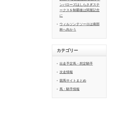
ンバローズはしらさぎステ
ークスを制覇後は関屋記念
に
ウィルソンテソーロは南部
杯へ向かう
カテゴリー
出走予定馬・想定騎手
次走情報
競馬サイトまとめ
馬・騎手情報