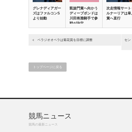
グレナディアガー
凱旋門賞へ向かう
次走情報サート
ズはファルコンS
ディープボンドは
ルナーリアは皐
より始動
川田将雅騎手で参
賞へ直行
戦が決定
ベラジオオペラは菊花賞を目標に調整
セン
トップページに戻る
競馬ニュース
競馬の最新ニュース