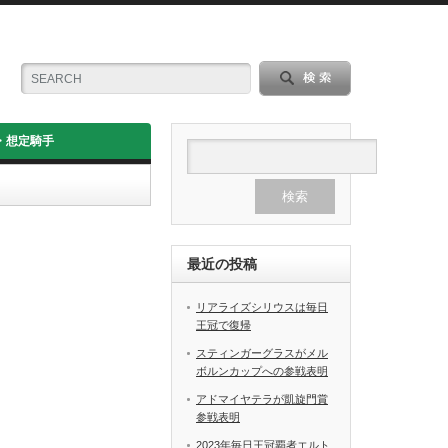
・想定騎手
最近の投稿
リアライズシリウスは毎日
王冠で復帰
スティンガーグラスがメル
ボルンカップへの参戦表明
アドマイヤテラが凱旋門賞
参戦表明
2023年毎日王冠覇者エルト