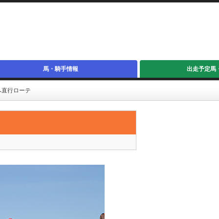
馬・騎手情報
出走予定馬
へ直行ローテ