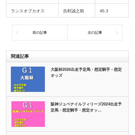
ランスオブカオス
吉村誠之助
45.3
前の記事
次の記事
関連記事
大阪杯2026出走予定馬・想定騎手・想定
オッズ
阪神ジュベナイルフィリーズ2024出走予
定馬・想定騎手・想定オッ…