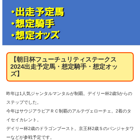
【朝日杯フューチュリティステークス
2024出走予定馬・想定騎手・想定オッ
ズ】
昨年は1人気ジャンタルマンタルが制覇。デイリー杯2歳Sからの
ステップでした。
今年はサウジアラビアＲＣ制覇のアルテヴェローチェ。2着のタ
イセイカレント。
デイリー杯2歳のドラゴンブースト。京王杯2歳Ｓのパンジャタワ
ーなどが参戦予定です。