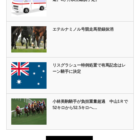
エテルナミノル号競走馬登録抹消
リスグラシュー特例処置で有馬記念はレ
ーン騎手に決定
小林美駒騎手が負担重量超過 中山1Ｒで
52キロから52.5キロへ…