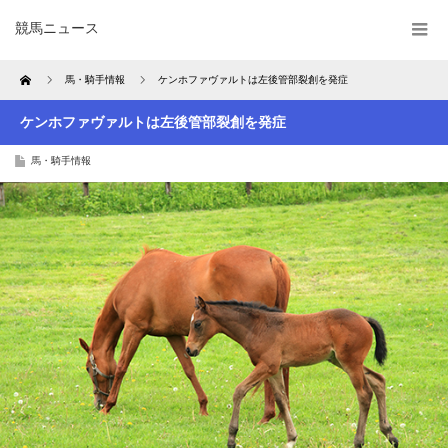
競馬ニュース
Home
馬・騎手情報
ケンホファヴァルトは左後管部裂創を発症
ケンホファヴァルトは左後管部裂創を発症
馬・騎手情報