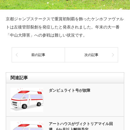
京都ジャンプステークスで重賞初制覇を飾ったケンホファヴァル
トは左後管部裂創を発症したと発表されました。年末の大一番
「中山大障害」への参戦は難しい状況です。
前の記事
次の記事
関連記事
ダンビュライト号が故障
アートハウスがヴィクトリアマイル回
避。6か月以上離脱予定。