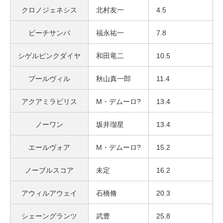
クロノジェネシス
北村友一
4.5
ビーチサンバ
福永祐一
7.8
シゲルピンクダイヤ
和田竜二
10.5
プールヴィル
秋山真一郎
11.4
アクアミラビリス
M・デムーロ?
13.4
ノーワン
坂井瑠星
13.4
エールヴォア
M・デムーロ?
15.2
ノーブルスコア
未定
16.2
アウィルアウェイ
石橋脩
20.3
シェーングランツ
武豊
25.8