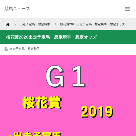
競馬ニュース
Home
出走予定馬・想定騎手
桜花賞2020出走予定馬・想定騎手・想定オッズ
桜花賞2020出走予定馬・想定騎手・想定オッズ
出走予定馬・想定騎手